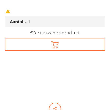
Aantal
Prijs
€0
per product
*+ BTW