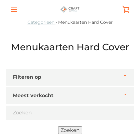
Meteen
WIN
naar
de
MENU
Categorieën
›
Menukaarten Hard Cover
content
BEK
Menukaarten Hard Cover
Filter
op
Sorteer
op