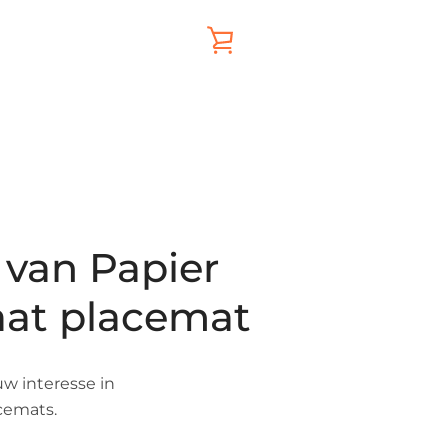
WINKELWAGEN
BEKIJKEN
van Papier
aat placemat
w interesse in
cemats.