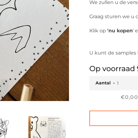
We zullen u de vers
Graag sturen we u 
Klik op
'nu kopen
' 
U kunt de samples
Op voorraad 
Aantal
Prijs
€0,0