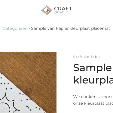
Categorieën
›
Sample van Papier kleurplaat placemat
VORIGE
VOLGENDE
Dia
Dia
Dia
Dia
Dia
Dia
1
2
3
4
5
6
Craft On Table
Sample 
kleurpl
We danken u voor u
onze kleurplaat pla