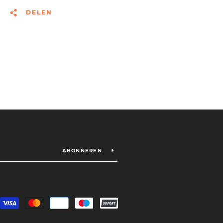
DELEN
eer betalingsopties
ABONNEREN
Betalingspictogrammen