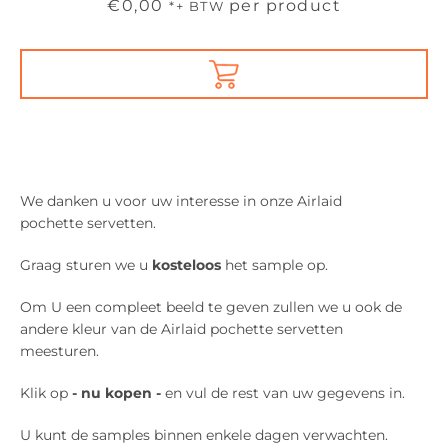
Prijs
€0,00
per product
*+ BTW
Meer betalingsopties
We danken u voor uw interesse in onze Airlaid
pochette servetten.
Graag sturen we u
kosteloos
het sample op.
Om U een compleet beeld te geven zullen we u ook de
andere kleur van de
Airlaid pochette
servetten
meesturen.
Klik op
-
nu kopen -
en vul de rest van uw gegevens in.
U kunt de samples binnen enkele dagen verwachten.