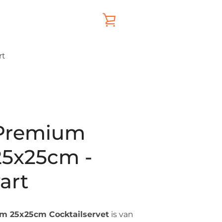
WINKELWAGEN
BEKIJKEN
rt
 Premium
25x25cm -
art
um 25x25cm Cocktailservet
is van