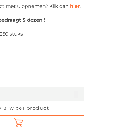
act met u opnemen? Klik dan
hier
.
edraagt 5 dozen !
 250 stuks
per product
*+ BTW