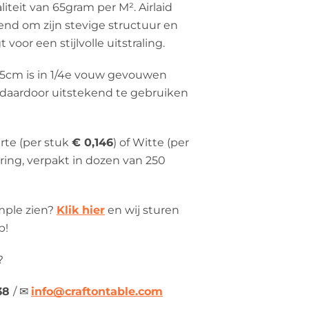
liteit van 65gram per M². Airlaid
end om zijn stevige structuur en
t voor een stijlvolle uitstraling.
25cm is in 1/4e vouw gevouwen
 daardoor uitstekend te gebruiken
arte (per stuk
€ 0,146
) of Witte (per
ring, verpakt in dozen van 250
mple zien?
Klik hier
en wij sturen
p!
?
538
/
✉
info@craftontable.com