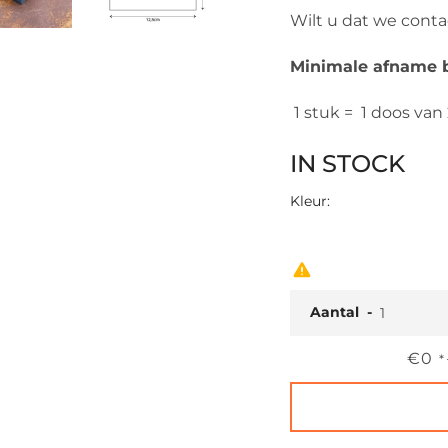
Wilt u dat we cont
Minimale afname b
1 stuk = 1 doos van
IN STOCK
Kleur:
Aantal
Prijs
€0