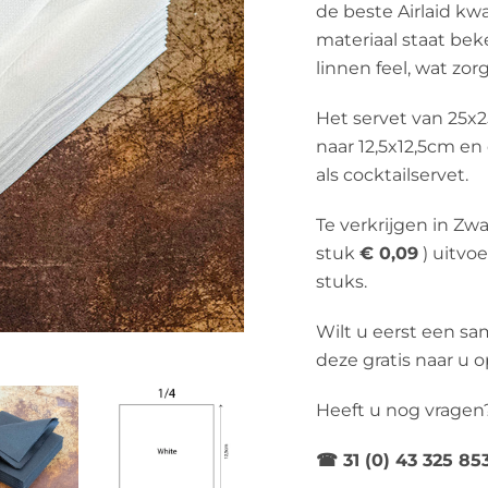
de beste Airlaid kwa
materiaal staat bek
linnen feel, wat zorg
Het servet van 25x
naar 12,5x12,5cm en
als cocktailservet.
Te verkrijgen in Zw
stuk
€ 0,09
) uitvoe
stuks.
Wilt u eerst een sa
deze gratis naar u o
Heeft u nog vragen
☎ 31 (0) 43 325 8