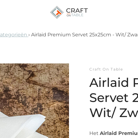
ategorieën
›
Airlaid Premium Servet 25x25cm - Wit/ Zwa
VORIGE
VOLGENDE
Dia
Dia
Dia
Dia
Dia
1
2
3
4
5
Craft On Table
Airlaid
Servet 
Wit/ Zw
Het
Airlaid Premi