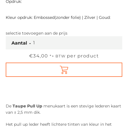
Opdruk:
Kleur opdruk: Embossed(zonder folie) | Zilver | Goud:
selectie toevoegen
aan de prijs
Aantal
Prijs
€34,00
per product
*+ BTW
De
Taupe
Pull Up
menukaart is een stevige lederen kaart
van ± 2,5 mm dik.
Het pull up leder heeft lichtere tinten van kleur in het