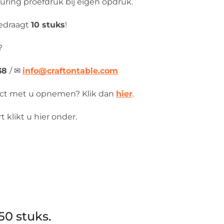
ring proefdruk bij eigen opdruk.
edraagt
10 stuks
!
?
538
/
✉
info@craftontable.com
act met u opnemen? Klik dan
hier
.
 klikt u hier onder.
50 stuks.