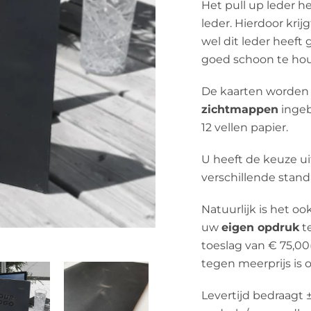
Het pull up leder he
leder. Hierdoor krij
wel dit leder heeft
goed schoon te ho
De kaarten worden
zichtmappen
ingeb
12 vellen
papier.
U heeft de keuze ui
verschillende stan
Natuurlijk is het o
uw
eigen opdruk
t
toeslag van € 75,00
tegen meerprijs is 
Levertijd bedraagt 