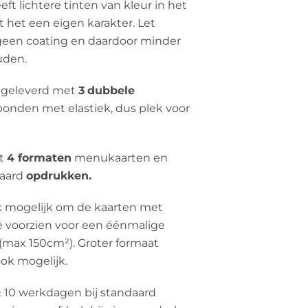
eft lichtere tinten van kleur in het
gt het een eigen karakter.
Let
 geen coating en daardoor minder
uden.
 geleverd met
3
dubbele
onden met elastiek, dus plek voor
t
4 formaten
menukaarten en
daard
opdrukken.
ok mogelijk om de kaarten met
e voorzien voor een éénmalige
(max 150cm²). Groter formaat
ook mogelijk.
±
10
werkdagen bij standaard