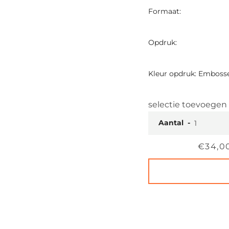
Formaat:
Opdruk:
Kleur opdruk: Embossed
selectie toevoegen
Aantal
Prijs
€34,0