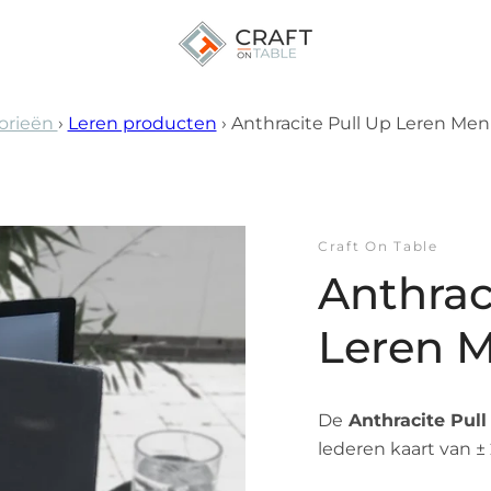
orieën
›
Leren producten
›
Anthracite Pull Up Leren Men
VORIGE
VOLGENDE
Dia
Dia
Dia
Dia
Dia
Dia
Dia
Dia
Dia
Dia
Dia
Dia
Dia
Dia
Dia
Dia
Dia
D
1
2
3
4
5
6
7
8
9
10
11
12
13
14
15
16
17
18
Craft On Table
Anthrac
Leren 
De
Anthracite Pul
lederen kaart van ±