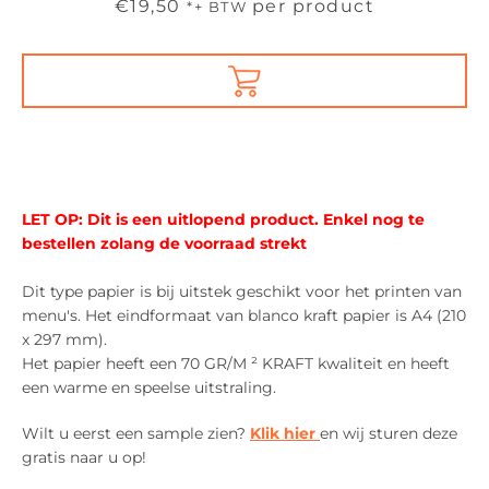
Prijs
€19,50
per product
*+ BTW
Meer betalingsopties
LET OP: Dit is een uitlopend product. Enkel nog te
bestellen zolang de voorraad strekt
Dit type papier is bij uitstek geschikt voor het printen van
menu's. Het eindformaat van blanco kraft papier is A4 (210
x 297 mm).
Het papier heeft een 70 GR/M ² KRAFT kwaliteit en heeft
een warme en speelse uitstraling.
Wilt u eerst een sample zien?
Klik hier
en wij sturen deze
gratis naar u op!